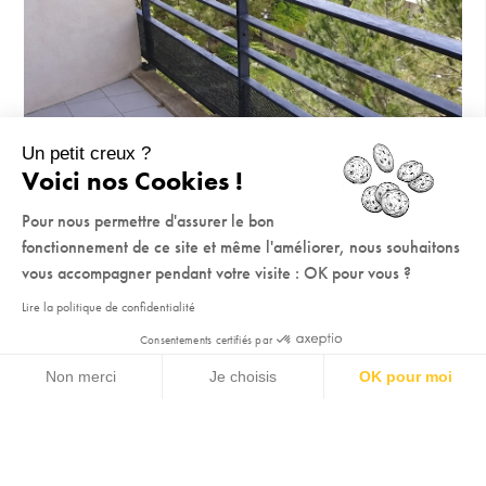
Un petit creux ?
Voici nos Cookies !
Pour nous permettre d'assurer le bon
fonctionnement de ce site et même l'améliorer, nous souhaitons
vous accompagner pendant votre visite : OK pour vous ?
Lire la politique de confidentialité
Consentements certifiés par
Non merci
Je choisis
OK pour moi
Axeptio consent
Plateforme de Gestion du Consentement : Personnalisez vos Options
Notre plateforme vous permet d'adapter et de gérer vos paramètres de 